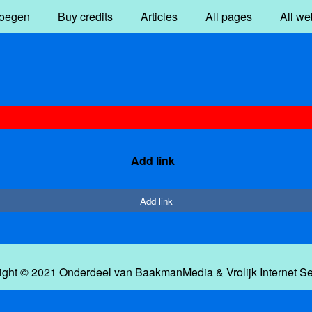
oegen
Buy credits
Articles
All pages
All we
Add link
Add link
ight © 2021 Onderdeel van
BaakmanMedia
&
Vrolijk Internet S