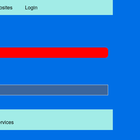
bsites
Login
ervices