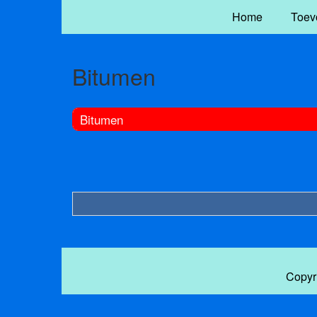
Home
Toev
Bitumen
Bitumen
Copyr